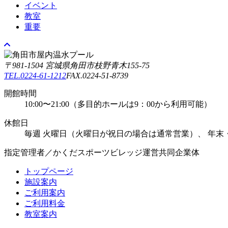
イベント
教室
重要
〒981-1504 宮城県角田市枝野青木155-75
TEL.0224-61-1212
FAX.0224-51-8739
開館時間
10:00〜21:00（多目的ホールは9：00から利用可能）
休館日
毎週 ⽕曜⽇（火曜日が祝日の場合は通常営業）、 年末
指定管理者／
かくだスポーツビレッジ運営共同企業体
トップページ
施設案内
ご利用案内
ご利用料金
教室案内